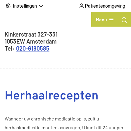
Instellingen
Patiëntenomgeving
Hoofdmenu
Menu
Adresgegevens
Kinkerstraat
327-331
1053EW
Amsterdam
020-6180585
Herhaalrecepten
Wanneer uw chronische medicatie op is, zult u
herhaalmedicatie moeten aanvragen. U kunt dit 24 uur per