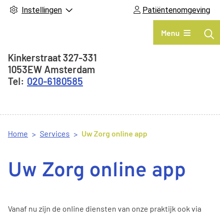
Instellingen
Patiëntenomgeving
Hoofdmenu
Menu
Adresgegevens
Kinkerstraat
327-331
1053EW
Amsterdam
020-6180585
Home
Services
Uw Zorg online app
Uw Zorg online app
Vanaf nu zijn
de
online diensten van onze praktijk ook via