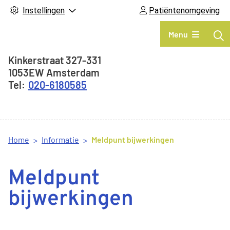
Instellingen
Patiëntenomgeving
Hoofdmenu
Menu
Adresgegevens
Kinkerstraat
327-331
1053EW
Amsterdam
020-6180585
Home
Informatie
Meldpunt bijwerkingen
Meldpunt
bijwerkingen